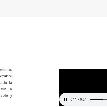
miento,
octubre
s de la
 Con un
able y