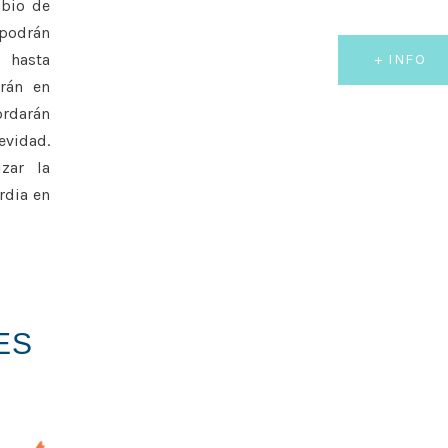
mbio de
 podrán
s hasta
+ INFO
irán en
ordarán
evidad.
izar la
rdia en
ES